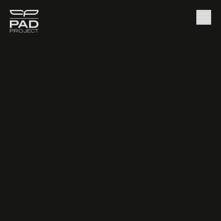
News
L’Adriatico e la nautica: un distretto in crescita tra eccellenze, design e tecnologie
/