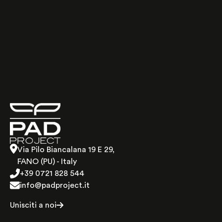
Il flusso dell’innovazione PAD segue la regola
dell’acqua
Via Pilo Biancalana 19 E 29,
FANO (PU) - Italy
+39 0721 828 544
info@padproject.it
Unisciti a noi