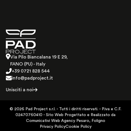
dell’acqua
Via Pilo Biancalana 19 E 29,
FANO (PU) - Italy
+39 0721 828 544
info@padproject.it
Unisciti a noi
©
2026
Pad Project s.r.l. -
Tutti i diritti riservati
. -
P.iva e C.F.
02470760410 -
Sito Web Progettato e Realizzato da
Comunicativi Web Agency Pesaro, Foligno
Privacy Policy
Cookie Policy