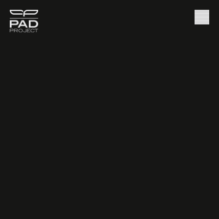
News
SICAM 2025 | Ricerca, confronto, innovazione
/
Anche quest’anno, una visita al
SICAM
è stata